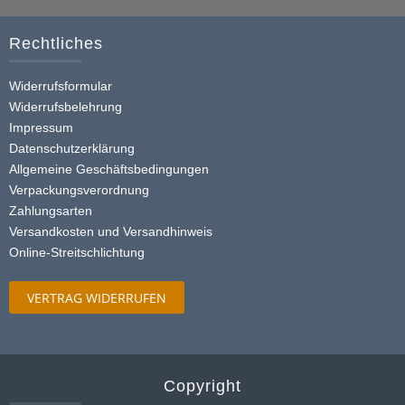
Varianten
Rechtliches
auf.
Die
Widerrufsformular
Optionen
Widerrufsbelehrung
können
Impressum
auf
Datenschutzerklärung
der
Allgemeine Geschäftsbedingungen
Produktseite
Verpackungsverordnung
gewählt
Zahlungsarten
werden
Versandkosten und Versandhinweis
Online-Streitschlichtung
VERTRAG WIDERRUFEN
Copyright