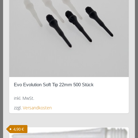
Evo Evolution Soft Tip 22mm 500 Stück
inkl. MwSt.
zzgl.
Versandkosten
Dieses
Produkt
4,90
€
weist