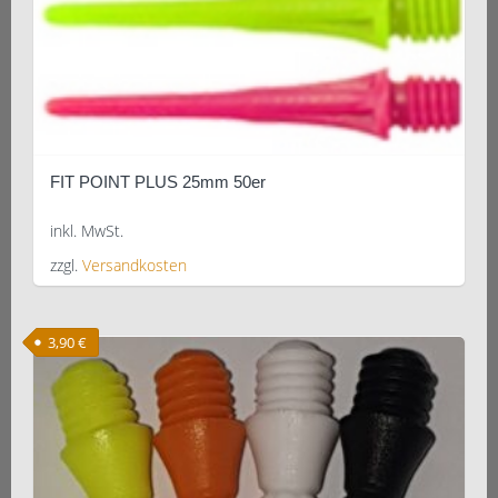
FIT POINT PLUS 25mm 50er
inkl. MwSt.
zzgl.
Versandkosten
Dieses
Produkt
3,90
€
weist
mehrere
Varianten
auf.
Die
Optionen