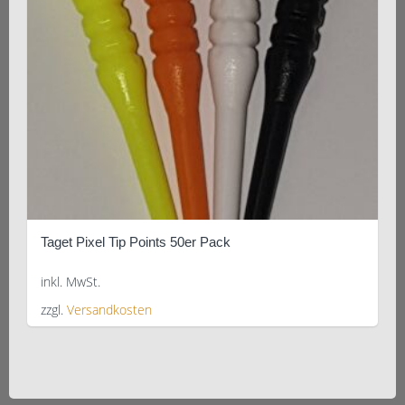
können
auf
der
Produktseite
gewählt
werden
Taget Pixel Tip Points 50er Pack
inkl. MwSt.
zzgl.
Versandkosten
Dieses
Produkt
weist
mehrere