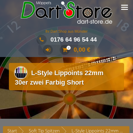
Ihr Dart Shop aus Münster
0176 64 96 54 44
0,00
€
0
L-Style Lippoints 22mm
30er zwei Farbig Short
Start
Soft Tip Spitzen
L-Style Lippoints 22mm 30er zwei Farbig Short