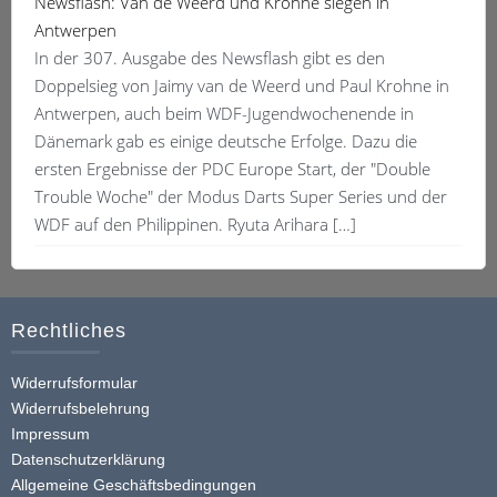
Newsflash: Van de Weerd und Krohne siegen in
Antwerpen
In der 307. Ausgabe des Newsflash gibt es den
Doppelsieg von Jaimy van de Weerd und Paul Krohne in
Antwerpen, auch beim WDF-Jugendwochenende in
Dänemark gab es einige deutsche Erfolge. Dazu die
ersten Ergebnisse der PDC Europe Start, der "Double
Trouble Woche" der Modus Darts Super Series und der
WDF auf den Philippinen. Ryuta Arihara […]
Rechtliches
Widerrufsformular
Widerrufsbelehrung
Impressum
Datenschutzerklärung
Allgemeine Geschäftsbedingungen