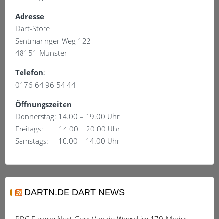
können
auf
Adresse
der
Dart-Store
Produktseite
Sentmaringer Weg 122
gewählt
48151 Münster
werden
Telefon:
0176 64 96 54 44
Öffnungszeiten
Donnerstag: 14.00 – 19.00 Uhr
Freitags: 14.00 – 20.00 Uhr
Samstags: 10.00 – 14.00 Uhr
DARTN.DE DART NEWS
PDC Europe Next Gen: Van de Weerd im 170-Modus