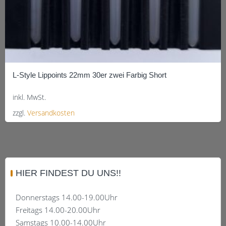
L-Style Lippoints 22mm 30er zwei Farbig Short
inkl. MwSt.
zzgl.
Versandkosten
Dieses
Produkt
weist
mehrere
HIER FINDEST DU UNS!!
Varianten
auf.
Donnerstags 14.00-19.00Uhr
Die
Freitags 14.00-20.00Uhr
Optionen
Samstags 10.00-14.00Uhr