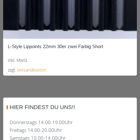
L-Style Lippoints 22mm 30er zwei Farbig Short
inkl. MwSt.
zzgl.
Versandkosten
Dieses
Produkt
weist
mehrere
HIER FINDEST DU UNS!!
Varianten
auf.
Donnerstags 14.00-19.00Uhr
Die
Freitags 14.00-20.00Uhr
Optionen
Samstags 10.00-14.00Uhr