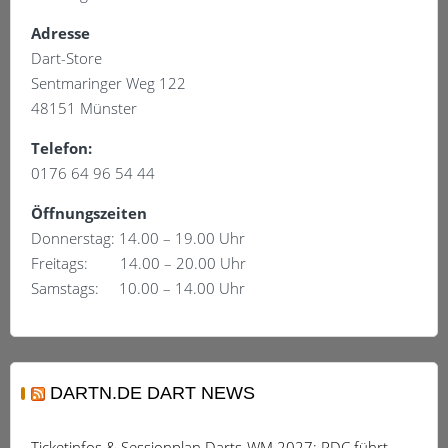
können
auf
Adresse
der
Dart-Store
Produktseite
Sentmaringer Weg 122
gewählt
48151 Münster
werden
Telefon:
0176 64 96 54 44
Öffnungszeiten
Donnerstag: 14.00 – 19.00 Uhr
Freitags: 14.00 – 20.00 Uhr
Samstags: 10.00 – 14.00 Uhr
DARTN.DE DART NEWS
Ticketinfos & Sessionplan Darts-WM 2027: PDC führt