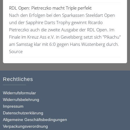
RDL Open: Pietreczko macht Triple perfekt
Nach den Erfolgen bei den Sparkassen Steeldart Open
und der Sapphire Darts Trophy gewinnt Ricardo
Pietreczko auch die zweite Ausgabe der RDL Open. Im
Finale im Kreuz Ass e.V. in Gevelsberg setzt sich "Pikachu"
am Samstag klar mit 6:0 gegen Hans Wüstenberg durch.
Source
Rechtliches
Widerrufsformular
Widerrufsbelehrung
Impressum
Datenschutzerklärung
Allgemeine Geschäftsbedingungen
Verpackungsverordnung