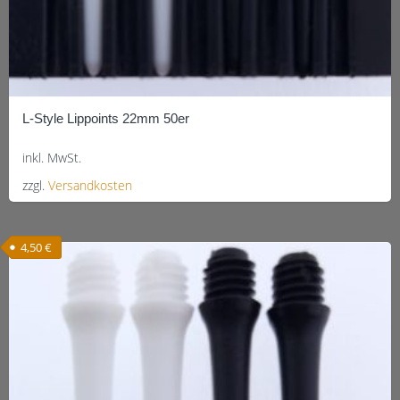
L-Style Lippoints 22mm 50er
inkl. MwSt.
zzgl.
Versandkosten
Dieses
Produkt
4,50
€
weist
mehrere
Varianten
auf.
Die
Optionen
können