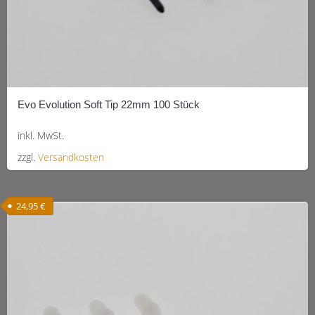
Evo Evolution Soft Tip 22mm 100 Stück
inkl. MwSt.
zzgl.
Versandkosten
Dieses
Produkt
24,95
€
weist
mehrere
Varianten
auf.
Die
Optionen