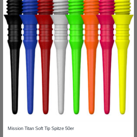
mehrere
Varianten
auf.
Die
Optionen
können
auf
der
Produktseite
gewählt
werden
Mission Titan Soft Tip Spitze 50er