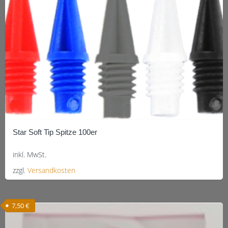
Star Soft Tip Spitze 100er
inkl. MwSt.
zzgl.
Versandkosten
Dieses
Produkt
7,50
€
weist
mehrere