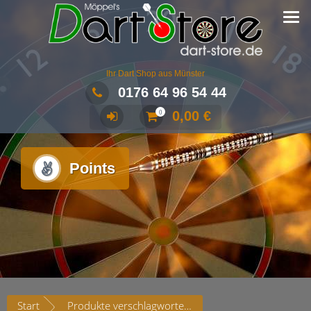
Ihr Dart Shop aus Münster
0176 64 96 54 44
0,00
€
0
Points
Start
Produkte verschlagwortet mit „Points“