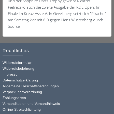
und der Sapphire Darts Trophy gewinnt Ricardo
Pietreczko auch die zweite Ausgabe der RDL Open. Im
Finale im Kreuz Ass e.V. in Gevelsberg setzt sich "Pikachu"
am Samstag klar mit 6:0 gegen Hans Wüstenberg durch.
Source
Rechtliches
Widerrufsformular
Widerrufsbelehrung
Impressum
Datenschutzerklärung
Allgemeine Geschäftsbedingungen
Verpackungsverordnung
Zahlungsarten
Versandkosten und Versandhinweis
Online-Streitschlichtung