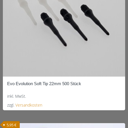
können
auf
der
Produktseite
gewählt
werden
Evo Evolution Soft Tip 22mm 500 Stück
inkl. MwSt.
zzgl.
Versandkosten
Dieses
Produkt
5,95
€
weist