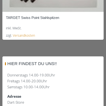
TARGET Swiss Point Stahlspitzen
inkl. MwSt.
zzgl.
Versandkosten
Dieses
Produkt
weist
mehrere
HIER FINDEST DU UNS!!
Varianten
auf.
Donnerstags 14.00-19.00Uhr
Die
Freitags 14.00-20.00Uhr
Optionen
Samstags 10.00-14.00Uhr
können
auf
Adresse
der
Dart-Store