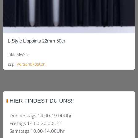
L-Style Lippoints 22mm 50er
inkl. MwSt.
zzgl.
Versandkosten
Dieses
Produkt
weist
mehrere
HIER FINDEST DU UNS!!
Varianten
auf.
Donnerstags 14.00-19.00Uhr
Die
Freitags 14.00-20.00Uhr
Optionen
Samstags 10.00-14.00Uhr
können