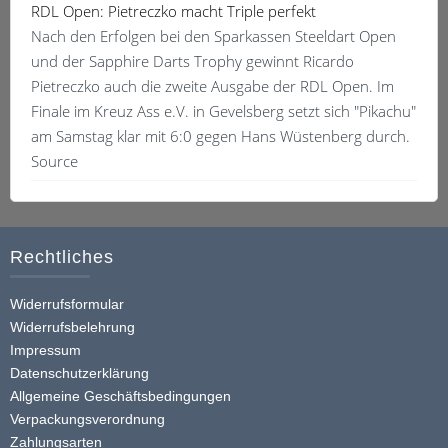
RDL Open: Pietreczko macht Triple perfekt
Nach den Erfolgen bei den Sparkassen Steeldart Open
und der Sapphire Darts Trophy gewinnt Ricardo
Pietreczko auch die zweite Ausgabe der RDL Open. Im
Finale im Kreuz Ass e.V. in Gevelsberg setzt sich "Pikachu"
am Samstag klar mit 6:0 gegen Hans Wüstenberg durch.
Source
Rechtliches
Widerrufsformular
Widerrufsbelehrung
Impressum
Datenschutzerklärung
Allgemeine Geschäftsbedingungen
Verpackungsverordnung
Zahlungsarten