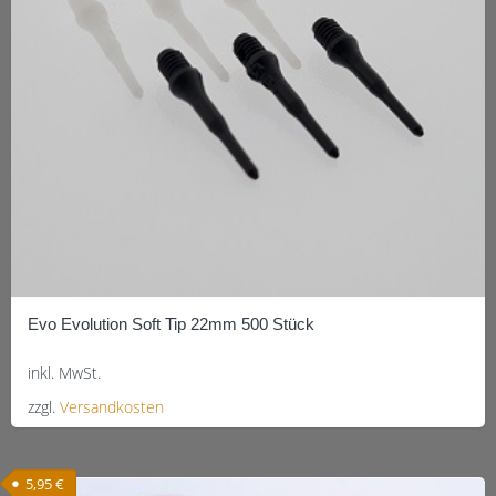
können
auf
der
Produktseite
gewählt
werden
Evo Evolution Soft Tip 22mm 500 Stück
inkl. MwSt.
zzgl.
Versandkosten
Dieses
Produkt
5,95
€
weist