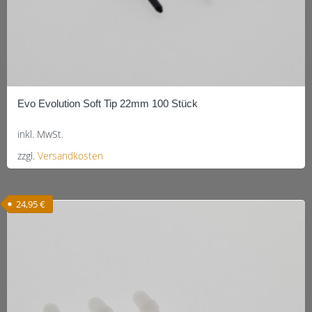
Evo Evolution Soft Tip 22mm 100 Stück
inkl. MwSt.
zzgl.
Versandkosten
Dieses
Produkt
24,95
€
weist
mehrere
Varianten
auf.
Die
Optionen