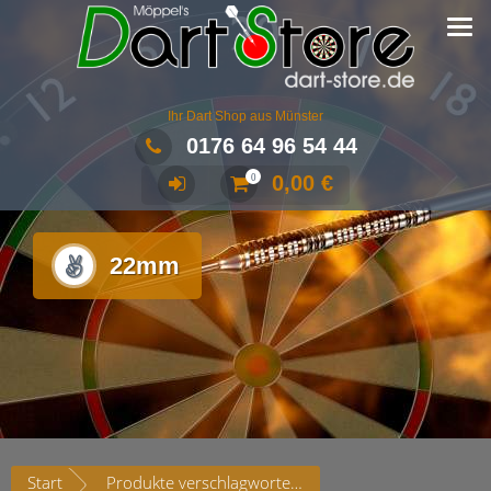
Ihr Dart Shop aus Münster
0176 64 96 54 44
0,00
€
0
22mm
Start
Produkte verschlagwortet mit „22mm“