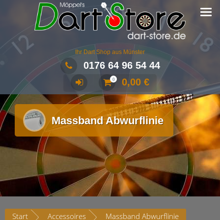
Ihr Dart Shop aus Münster
0176 64 96 54 44
0,00
€
0
Massband Abwurflinie
Start
Accessoires
Massband Abwurflinie