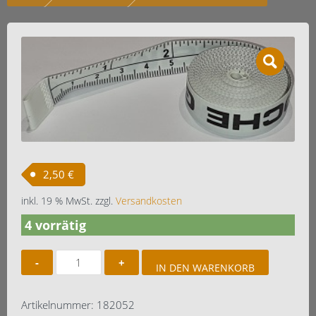
2,50
€
inkl. 19 % MwSt.
zzgl.
Versandkosten
4 vorrätig
Massband
IN DEN WARENKORB
Abwurflinie
Menge
Artikelnummer:
182052