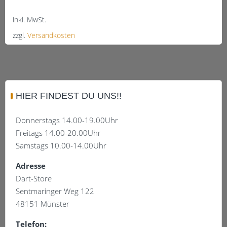
inkl. MwSt.
zzgl.
Versandkosten
Dieses
Produkt
weist
mehrere
HIER FINDEST DU UNS!!
Varianten
auf.
Donnerstags 14.00-19.00Uhr
Die
Freitags 14.00-20.00Uhr
Optionen
Samstags 10.00-14.00Uhr
können
auf
Adresse
der
Dart-Store
Produktseite
Sentmaringer Weg 122
gewählt
48151 Münster
werden
Telefon: