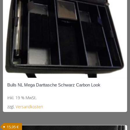
Bulls NL Mega Darttasche Schwarz Carbon Look
inkl. 19 % MwSt.
zzgl.
Versandkosten
15,95
€