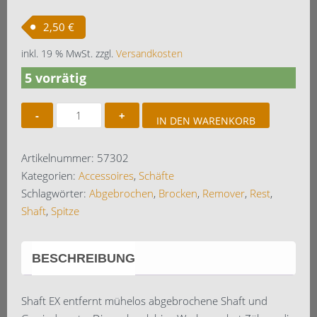
2,50
€
inkl. 19 % MwSt.
zzgl.
Versandkosten
5 vorrätig
Shaft
IN DEN WARENKORB
EX
Menge
Artikelnummer:
57302
Kategorien:
Accessoires
,
Schäfte
Schlagwörter:
Abgebrochen
,
Brocken
,
Remover
,
Rest
,
Shaft
,
Spitze
BESCHREIBUNG
Shaft EX entfernt mühelos abgebrochene Shaft und