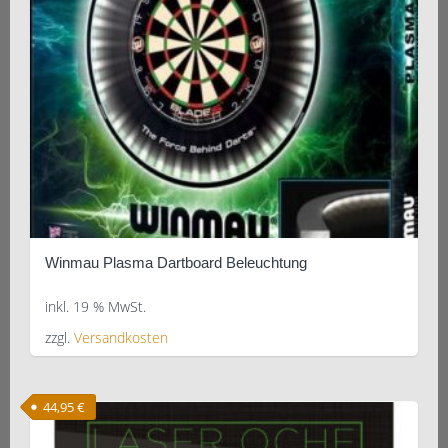
Winmau Plasma Dartboard Beleuchtung
inkl. 19 % MwSt.
zzgl.
Versandkosten
44,95
€