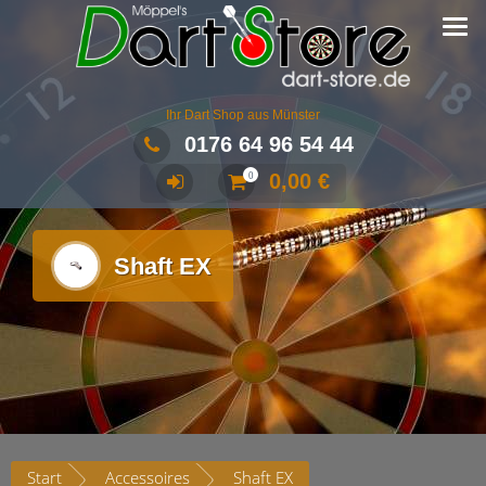
Ihr Dart Shop aus Münster
0176 64 96 54 44
0,00
€
0
Shaft EX
Start
Accessoires
Shaft EX