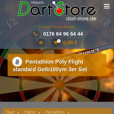
Ihr Dart Shop aus Münster
0176 64 96 54 44
0,00
€
0
Pentathlon Poly Flight
standard Gelb100ym 3er Set
Start
Flights
Pentathlon