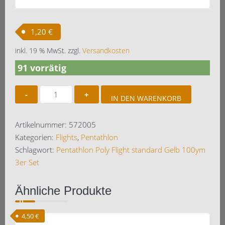
1,20
€
inkl. 19 % MwSt.
zzgl.
Versandkosten
91 vorrätig
Pentathlon
IN DEN WARENKORB
Poly
Flight
Artikelnummer:
572005
standard
Kategorien:
Flights
,
Pentathlon
Gelb100ym
Schlagwort:
Pentathlon Poly Flight standard Gelb 100ym
3er
3er Set
Set
Menge
Ähnliche Produkte
4,50
€