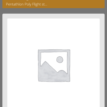
Pentathlon Poly Flight standard Gelb100ym 3er Set