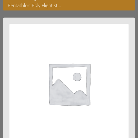
Pentathlon Poly Flight standard Purple 100ym 5 Sets