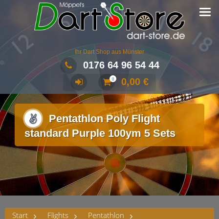
Ihr Dart Shop aus Münster
0176 64 96 54 44
0,00
€
0
Pentathlon Poly Flight
standard Purple 100ym 5 Sets
Start
Flights
Pentathlon