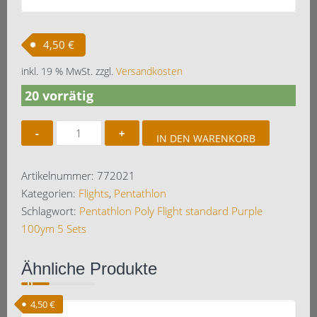
4,50
€
inkl. 19 % MwSt.
zzgl.
Versandkosten
20 vorrätig
Pentathlon
IN DEN WARENKORB
Poly
Flight
Artikelnummer:
772021
standard
Kategorien:
Flights
,
Pentathlon
Purple
Schlagwort:
Pentathlon Poly Flight standard Purple
100ym
100ym 5 Sets
5
Sets
Ähnliche Produkte
Menge
4,50
€