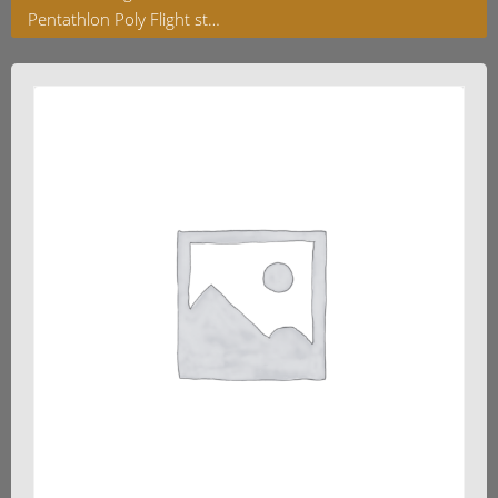
Pentathlon Poly Flight standard Neon Grün 100ym 5 Sets