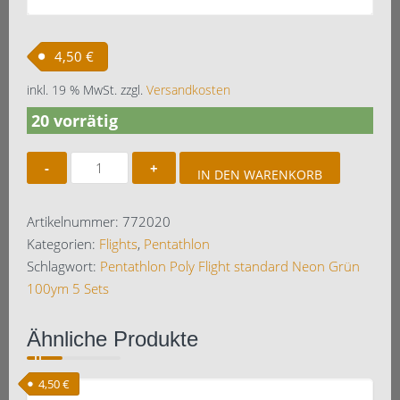
4,50
€
inkl. 19 % MwSt.
zzgl.
Versandkosten
20 vorrätig
Pentathlon
IN DEN WARENKORB
Poly
Flight
Artikelnummer:
772020
standard
Kategorien:
Flights
,
Pentathlon
Neon
Schlagwort:
Pentathlon Poly Flight standard Neon Grün
Grün
100ym 5 Sets
100ym
5
Ähnliche Produkte
Sets
Menge
4,50
€