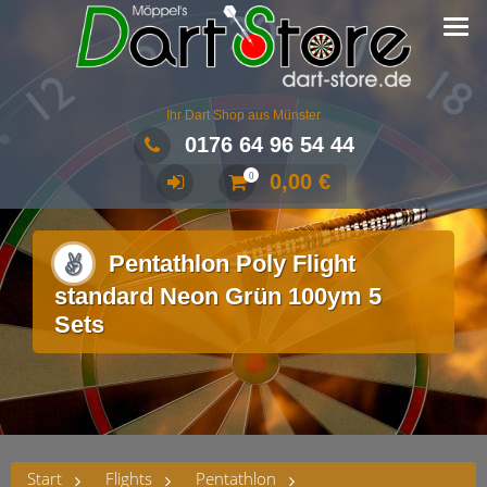
Ihr Dart Shop aus Münster
0176 64 96 54 44
0,00
€
0
Pentathlon Poly Flight
standard Neon Grün 100ym 5
Sets
Start
Flights
Pentathlon