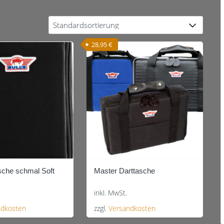
28,95
€
sche schmal Soft
Master Darttasche
inkl. MwSt.
ndkosten
zzgl.
Versandkosten
Dieses