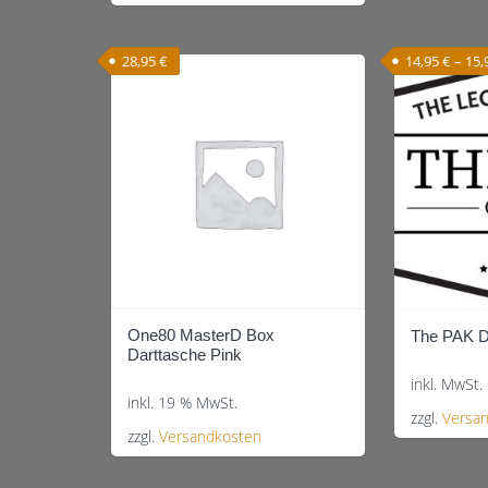
Produkt
weist
28,95
€
14,95
€
–
15,
mehrere
Varianten
auf.
Die
Optionen
können
auf
der
Produktseite
gewählt
One80 MasterD Box
The PAK D
werden
Darttasche Pink
inkl. MwSt.
inkl. 19 % MwSt.
zzgl.
Versa
zzgl.
Versandkosten
Dieses
Produkt