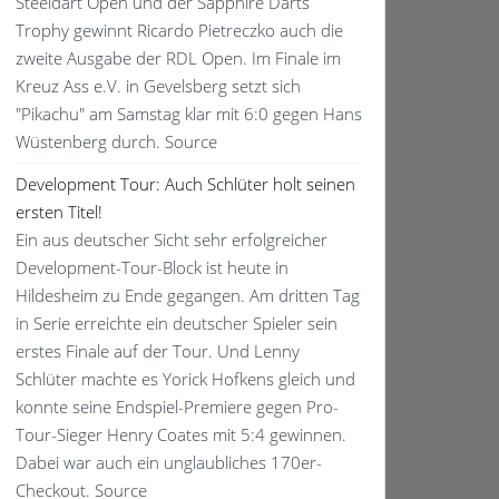
Steeldart Open und der Sapphire Darts
Trophy gewinnt Ricardo Pietreczko auch die
zweite Ausgabe der RDL Open. Im Finale im
Kreuz Ass e.V. in Gevelsberg setzt sich
"Pikachu" am Samstag klar mit 6:0 gegen Hans
Wüstenberg durch. Source
Development Tour: Auch Schlüter holt seinen
ersten Titel!
Ein aus deutscher Sicht sehr erfolgreicher
Development-Tour-Block ist heute in
Hildesheim zu Ende gegangen. Am dritten Tag
in Serie erreichte ein deutscher Spieler sein
erstes Finale auf der Tour. Und Lenny
Schlüter machte es Yorick Hofkens gleich und
konnte seine Endspiel-Premiere gegen Pro-
Tour-Sieger Henry Coates mit 5:4 gewinnen.
Dabei war auch ein unglaubliches 170er-
Checkout. Source