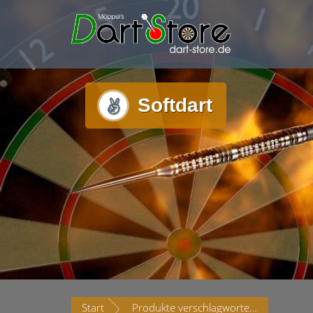
Softdart
Start
Produkte verschlagwortet mit „Softdart“