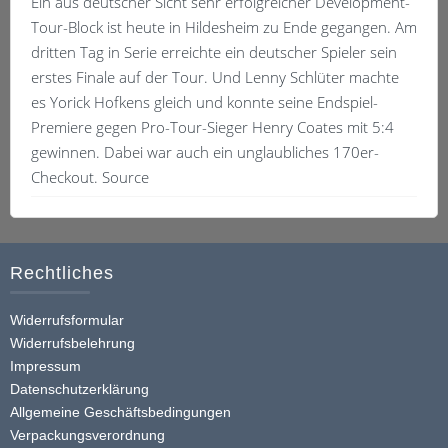
Ein aus deutscher Sicht sehr erfolgreicher Development-
Tour-Block ist heute in Hildesheim zu Ende gegangen. Am
dritten Tag in Serie erreichte ein deutscher Spieler sein
erstes Finale auf der Tour. Und Lenny Schlüter machte
es Yorick Hofkens gleich und konnte seine Endspiel-
Premiere gegen Pro-Tour-Sieger Henry Coates mit 5:4
gewinnen. Dabei war auch ein unglaubliches 170er-
Checkout. Source
Rechtliches
Widerrufsformular
Widerrufsbelehrung
Impressum
Datenschutzerklärung
Allgemeine Geschäftsbedingungen
Verpackungsverordnung