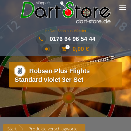
Ihr Dart Shop aus Münster
0176 64 96 54 44
0,00
€
0
Robsen Plus Flights
Standard violet 3er Set
Start
Produkte verschlagwortet mit „Robsen Plus Flights Standard violet 3er Set“