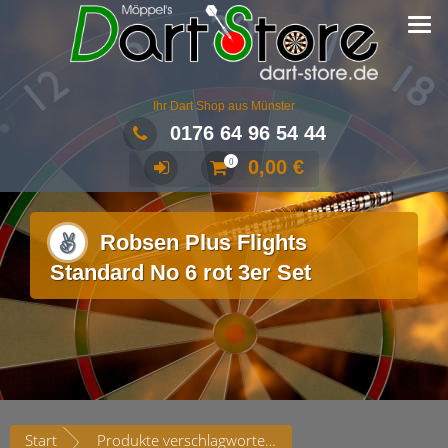
Ihr Dart Shop aus Münster
0176 64 96 54 44
0,00
€
0
Robsen Plus Flights
Standard No 6 rot 3er Set
Start
Produkte verschlagwortet mit „Robsen Plus Flights Standard No 6 rot 3er Set“