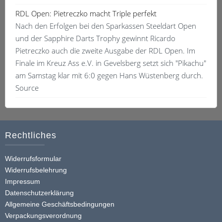
RDL Open: Pietreczko macht Triple perfekt
Nach den Erfolgen bei den Sparkassen Steeldart Open
und der Sapphire Darts Trophy gewinnt Ricardo
Pietreczko auch die zweite Ausgabe der RDL Open. Im
Finale im Kreuz Ass e.V. in Gevelsberg setzt sich "Pikachu"
am Samstag klar mit 6:0 gegen Hans Wüstenberg durch.
Source
Rechtliches
Widerrufsformular
Widerrufsbelehrung
Impressum
Datenschutzerklärung
Allgemeine Geschäftsbedingungen
Verpackungsverordnung