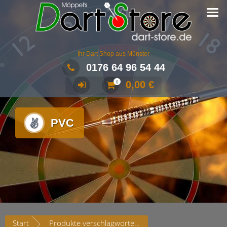
Ihr Dart Shop aus Münster
0176 64 96 54 44
0,00
€
0
PVC
Start
Produkte verschlagwortet mit „PVC“