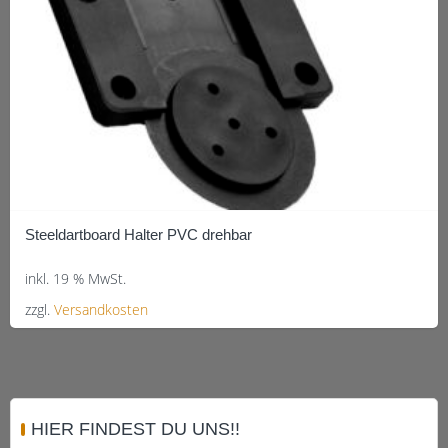
Produktseite
gewählt
werden
Steeldartboard Halter PVC drehbar
inkl. 19 % MwSt.
zzgl.
Versandkosten
HIER FINDEST DU UNS!!