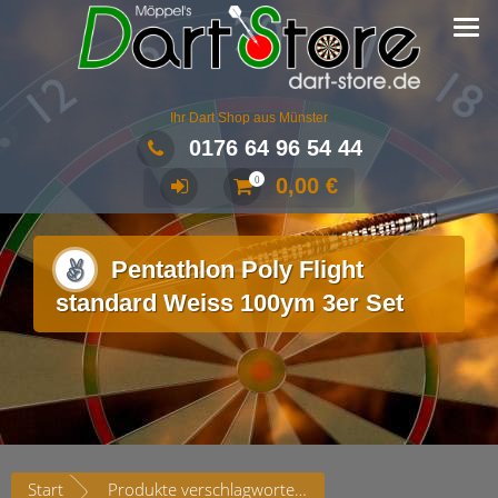
Ihr Dart Shop aus Münster
0176 64 96 54 44
0,00
€
0
Pentathlon Poly Flight
standard Weiss 100ym 3er Set
Start
Produkte verschlagwortet mit „Pentathlon Poly Flight standard Weiss 100ym 3er Set“