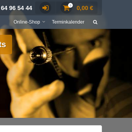
0
 64 96 54 44
0,00
€
Online-Shop
Terminkalender
ts