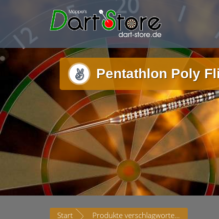
Pentathlon Poly F
Start
Produkte verschlagwortet mit „Pentathlon Poly Flight standard Orange 100ym 5 Sets“