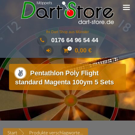
Ihr Dart Shop aus Münster
0176 64 96 54 44
0,00
€
0
Pentathlon Poly Flight
standard Magenta 100ym 5 Sets
Start
Produkte verschlagwortet mit „Pentathlon Poly Flight standard Magenta 100ym 5 Sets“