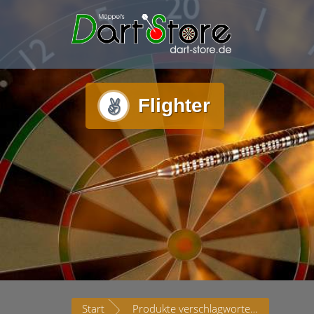
Flighter
Start
Produkte verschlagwortet mit „Flighter“