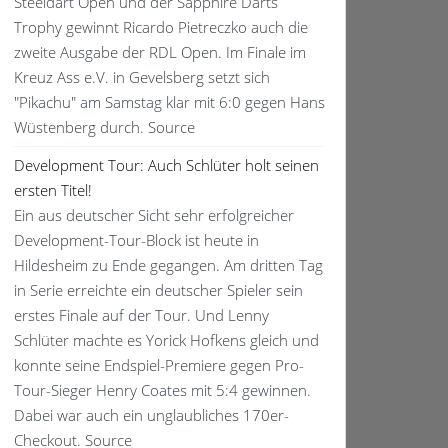
Steeldart Open und der Sapphire Darts
Trophy gewinnt Ricardo Pietreczko auch die
zweite Ausgabe der RDL Open. Im Finale im
Kreuz Ass e.V. in Gevelsberg setzt sich
"Pikachu" am Samstag klar mit 6:0 gegen Hans
Wüstenberg durch. Source
Development Tour: Auch Schlüter holt seinen
ersten Titel!
Ein aus deutscher Sicht sehr erfolgreicher
Development-Tour-Block ist heute in
Hildesheim zu Ende gegangen. Am dritten Tag
in Serie erreichte ein deutscher Spieler sein
erstes Finale auf der Tour. Und Lenny
Schlüter machte es Yorick Hofkens gleich und
konnte seine Endspiel-Premiere gegen Pro-
Tour-Sieger Henry Coates mit 5:4 gewinnen.
Dabei war auch ein unglaubliches 170er-
Checkout. Source