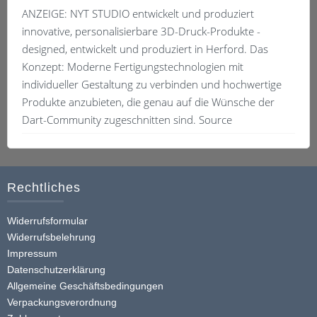
ANZEIGE: NYT STUDIO entwickelt und produziert
innovative, personalisierbare 3D-Druck-Produkte -
designed, entwickelt und produziert in Herford. Das
Konzept: Moderne Fertigungstechnologien mit
individueller Gestaltung zu verbinden und hochwertige
Produkte anzubieten, die genau auf die Wünsche der
Dart-Community zugeschnitten sind. Source
Rechtliches
Widerrufsformular
Widerrufsbelehrung
Impressum
Datenschutzerklärung
Allgemeine Geschäftsbedingungen
Verpackungsverordnung