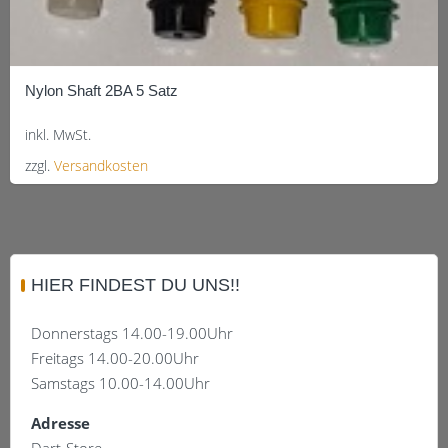
Nylon Shaft 2BA 5 Satz
inkl. MwSt.
zzgl.
Versandkosten
Dieses
Produkt
weist
mehrere
HIER FINDEST DU UNS!!
Varianten
auf.
Donnerstags 14.00-19.00Uhr
Die
Freitags 14.00-20.00Uhr
Optionen
Samstags 10.00-14.00Uhr
können
auf
Adresse
der
Dart-Store