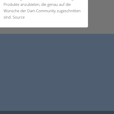
Produkte anzubieten, die genau auf die
Wünsche der Dart-Community zugeschnitten
sind. Source