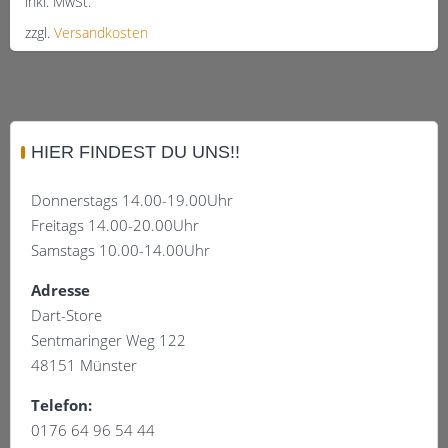
inkl. MwSt.
zzgl.
Versandkosten
Dieses
Produkt
weist
mehrere
HIER FINDEST DU UNS!!
Varianten
auf.
Donnerstags 14.00-19.00Uhr
Die
Freitags 14.00-20.00Uhr
Optionen
Samstags 10.00-14.00Uhr
können
auf
Adresse
der
Dart-Store
Produktseite
Sentmaringer Weg 122
gewählt
48151 Münster
werden
Telefon:
0176 64 96 54 44