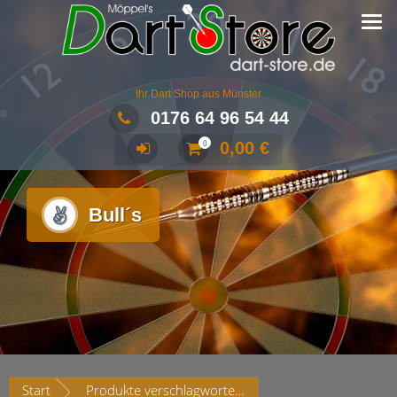
Ihr Dart Shop aus Münster
0176 64 96 54 44
0,00
€
0
Bull´s
Start
Produkte verschlagwortet mit „Bull´s“