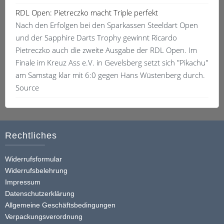
RDL Open: Pietreczko macht Triple perfekt
Nach den Erfolgen bei den Sparkassen Steeldart Open
und der Sapphire Darts Trophy gewinnt Ricardo
Pietreczko auch die zweite Ausgabe der RDL Open. Im
Finale im Kreuz Ass e.V. in Gevelsberg setzt sich "Pikachu"
am Samstag klar mit 6:0 gegen Hans Wüstenberg durch.
Source
Rechtliches
Widerrufsformular
Widerrufsbelehrung
Impressum
Datenschutzerklärung
Allgemeine Geschäftsbedingungen
Verpackungsverordnung