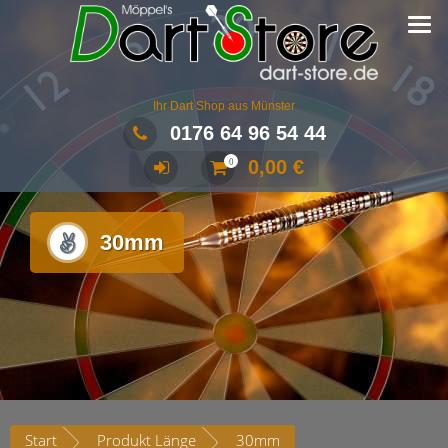
Ihr Dart Shop aus Münster
0176 64 96 54 44
0,00
€
0
30mm
Start
Produkt Länge
30mm