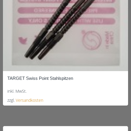
TARGET Swiss Point Stahlspitzen
inkl. MwSt.
zzgl.
Versandkosten
Dieses
Produkt
weist
mehrere