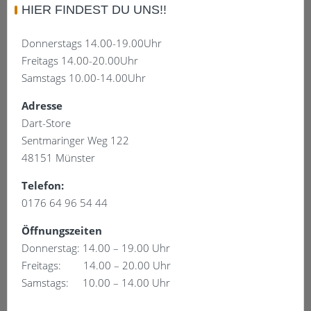
HIER FINDEST DU UNS!!
Varianten
auf.
Donnerstags 14.00-19.00Uhr
Die
Freitags 14.00-20.00Uhr
Optionen
Samstags 10.00-14.00Uhr
können
auf
Adresse
der
Dart-Store
Produktseite
Sentmaringer Weg 122
gewählt
48151 Münster
werden
Telefon:
0176 64 96 54 44
Öffnungszeiten
Donnerstag: 14.00 – 19.00 Uhr
Freitags: 14.00 – 20.00 Uhr
Samstags: 10.00 – 14.00 Uhr