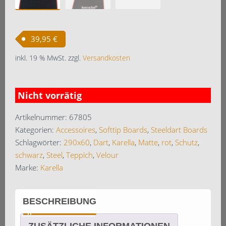
39,95
€
inkl. 19 % MwSt.
zzgl.
Versandkosten
Nicht vorrätig
Artikelnummer:
67805
Kategorien:
Accessoires
,
Softtip Boards
,
Steeldart Boards
Schlagwörter:
290x60
,
Dart
,
Karella
,
Matte
,
rot
,
Schutz
,
schwarz
,
Steel
,
Teppich
,
Velour
Marke:
Karella
BESCHREIBUNG
ZUSÄTZLICHE INFORMATIONEN