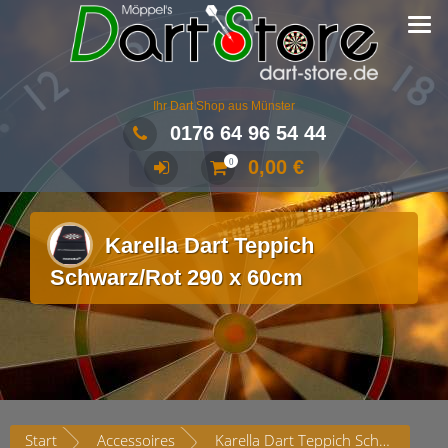
Ihr Dart Shop aus Münster
0176 64 96 54 44
0,00
€
0
Karella Dart Teppich
Schwarz/Rot 290 x 60cm
Start
Accessoires
Karella Dart Teppich Schwarz/Rot 290 x 60cm